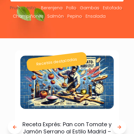
Prueba esto:
Berenjena
Pollo
Gambas
Estofado
Champiñones
Salmón
Pepino
Ensalada
Recetas destacadas
Receta Exprés: Pan con Tomate y
Jamón Serrano al Estilo Madrid –