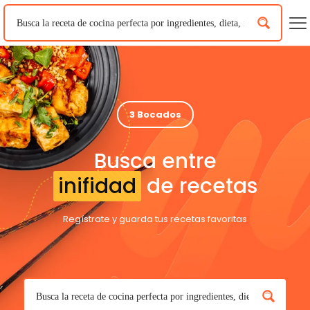
3 Bocados
Busca entre
inifidad
de recetas
Regístrate y guarda tus recetas favoritas