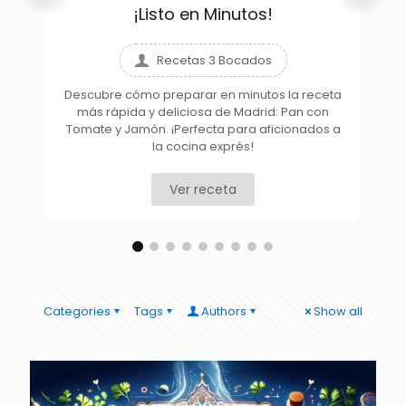
¡Listo en Minutos!
Recetas 3 Bocados
Descubre cómo preparar en minutos la receta
más rápida y deliciosa de Madrid: Pan con
D
Tomate y Jamón. ¡Perfecta para aficionados a
la cocina exprés!
Ver receta
Categories
Tags
Authors
Show all