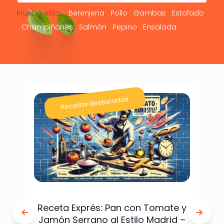
Prueba esto:
Berenjena
Pollo
Gambas
Estofado
Champiñones
Salmón
Pepino
Ensalada
Recetas destacadas
Receta Exprés: Pan con Tomate y
Jamón Serrano al Estilo Madrid –