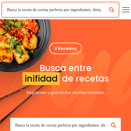
3 Bocados
Busca entre
inifidad
de recetas
Regístrate y guarda tus recetas favoritas