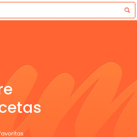
re
cetas
favoritas