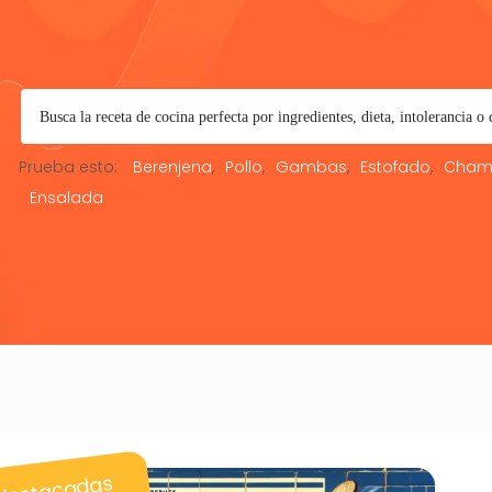
Prueba esto:
Berenjena
Pollo
Gambas
Estofado
Cham
Ensalada