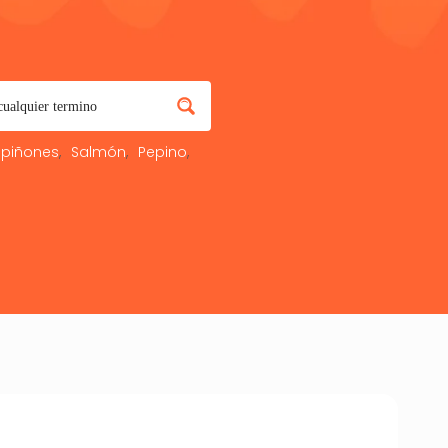
piñones
Salmón
Pepino