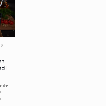
6,
en
cil
iente
,
a