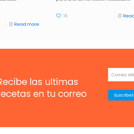
16
Rea
Read more
Recibe las ultimas
recetas en tu correo