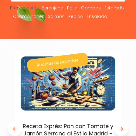
Prueba esto:
Berenjena
Pollo
Gambas
Estofado
Champiñones
Salmón
Pepino
Ensalada
Recetas destacadas
Receta Exprés: Pan con Tomate y
Jamón Serrano al Estilo Madrid –