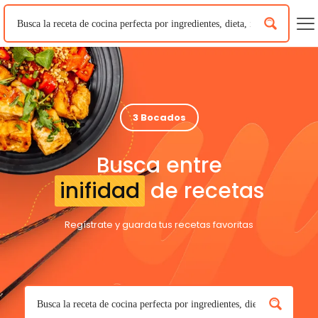
3 Bocados
Busca entre
inifidad
de recetas
Regístrate y guarda tus recetas favoritas