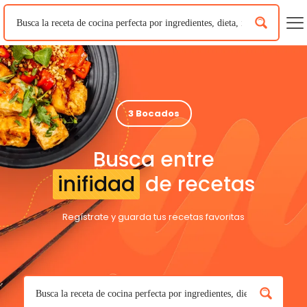
3 Bocados
Busca entre
inifidad
de recetas
Regístrate y guarda tus recetas favoritas