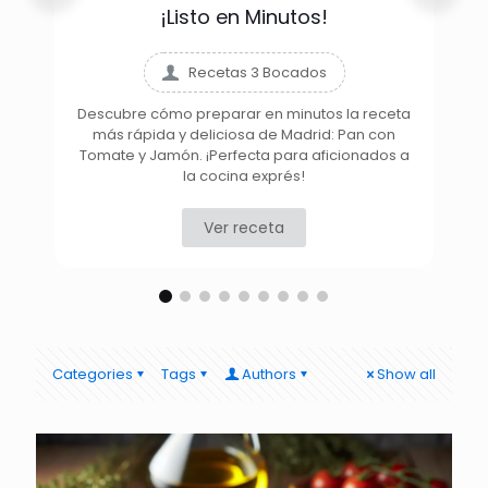
¡Listo en Minutos!
Recetas 3 Bocados
Descubre cómo preparar en minutos la receta
más rápida y deliciosa de Madrid: Pan con
D
Tomate y Jamón. ¡Perfecta para aficionados a
la cocina exprés!
Ver receta
Categories
Tags
Authors
Show all