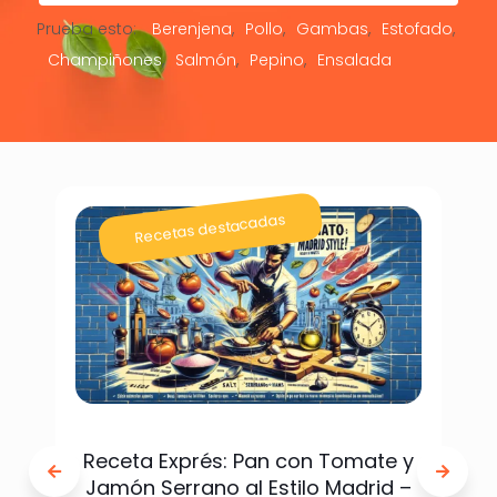
Prueba esto:
Berenjena
Pollo
Gambas
Estofado
Champiñones
Salmón
Pepino
Ensalada
Recetas destacadas
Receta Exprés: Pan con Tomate y
Jamón Serrano al Estilo Madrid –