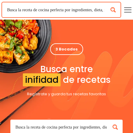
3 Bocados
Busca entre
inifidad
de recetas
Regístrate y guarda tus recetas favoritas