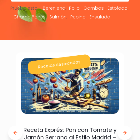
Prueba esto:
Berenjena
Pollo
Gambas
Estofado
Champiñones
Salmón
Pepino
Ensalada
Recetas destacadas
Receta Exprés: Pan con Tomate y
Jamón Serrano al Estilo Madrid –