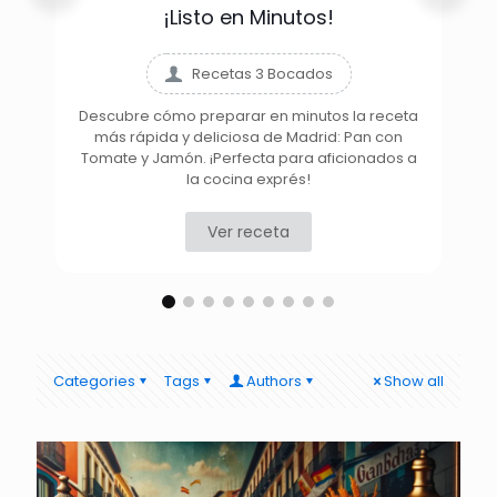
¡Listo en Minutos!
Recetas 3 Bocados
Descubre cómo preparar en minutos la receta
más rápida y deliciosa de Madrid: Pan con
D
Tomate y Jamón. ¡Perfecta para aficionados a
la cocina exprés!
Ver receta
Categories
Tags
Authors
Show all