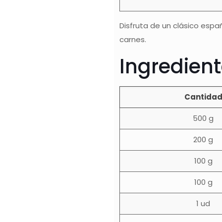
Disfruta de un clásico espa
carnes.
Ingredien
Cantida
500 g
200 g
100 g
100 g
1 ud