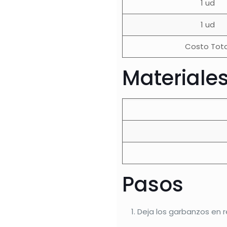
1 ud
1 ud
Costo Tota
Materiale
Pasos
Deja los garbanzos en r