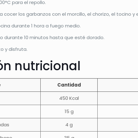
00°C para el repollo.
a cocer los garbanzos con el morcillo, el chorizo, el tocino y
ocina durante 1 hora a fuego medio.
rno durante 10 minutos hasta que esté dorado.
o y disfruta.
n nutricional
e
Cantidad
450 Kcal
15 g
adas
4 g
rbono
35 g