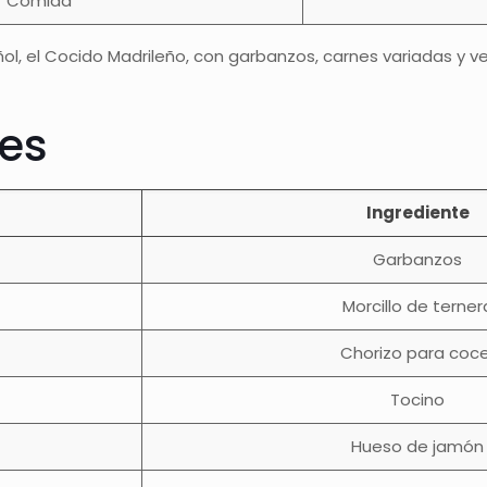
Comida
ñol, el Cocido Madrileño, con garbanzos, carnes variadas y v
tes
d
Ingrediente
Garbanzos
Morcillo de terner
Chorizo para coce
Tocino
Hueso de jamón