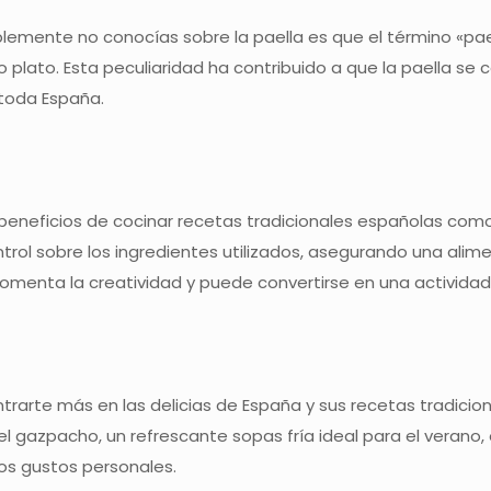
emente no conocías sobre la paella es que el término «paella
o plato. Esta peculiaridad ha contribuido a que la paella se 
n toda España.
 beneficios de cocinar recetas tradicionales españolas com
trol sobre los ingredientes utilizados, asegurando una alim
omenta la creatividad y puede convertirse en una actividad
trarte más en las delicias de España y sus recetas tradicion
l gazpacho, un refrescante sopas fría ideal para el verano, o
los gustos personales.