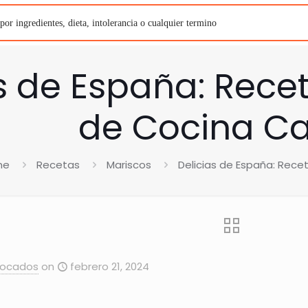
s de España: Rece
de Cocina C
me
Recetas
Mariscos
Delicias de España: Rece
Bocados
on
febrero 21, 2024