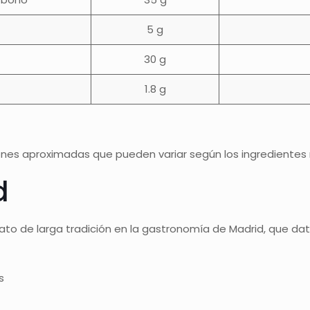
5 g
30 g
1.8 g
nes aproximadas que pueden variar según los ingredientes re
d
ato de larga tradición en la gastronomía de Madrid, que data d
s