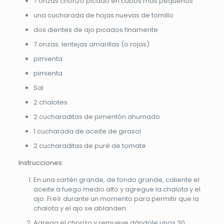
7 onzas chorizo ​​picado en cubos más pequeños
una cucharada de hojas nuevas de tomillo
dos dientes de ajo picados finamente
7 onzas. lentejas amarillas (o rojas)
pimienta
pimienta
Sal
2 chalotes
2 cucharaditas de pimentón ahumado
1 cucharada de aceite de girasol
2 cucharaditas de puré de tomate
Instrucciones:
En una sartén grande, de fondo grande, caliente el
aceite a fuego medio alto y agregue la chalota y el
ajo. Freír durante un momento para permitir que la
chalota y el ajo se ablanden.
Agrega el chorizo ​​y remueve dándole unos 30