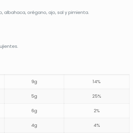
albahaca, orégano, ajo, sal y pimienta.
ujientes.
9g
14%
5g
25%
6g
2%
4g
4%