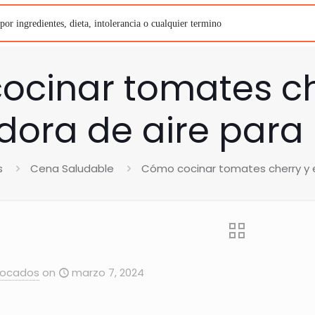
cinar tomates ch
idora de aire para
s
Cena Saludable
Cómo cocinar tomates cherry y e
Bocados
on
marzo 7, 2024