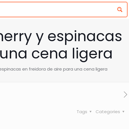
erry y espinacas
 una cena ligera
spinacas en freidora de aire para una cena ligera
Tags
Categories