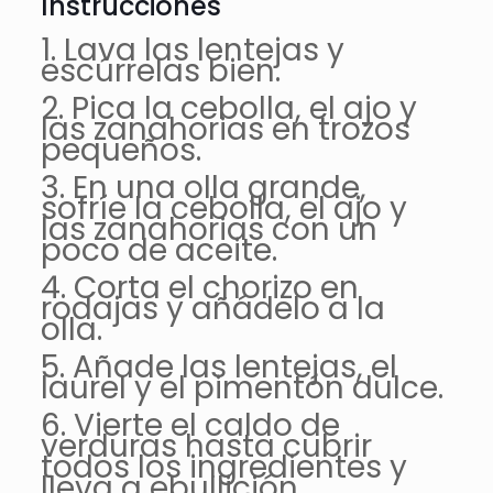
Instrucciones
1. Lava las lentejas y
escúrrelas bien.
2. Pica la cebolla, el ajo y
las zanahorias en trozos
pequeños.
3. En una olla grande,
sofríe la cebolla, el ajo y
las zanahorias con un
poco de aceite.
4. Corta el chorizo en
rodajas y añádelo a la
olla.
5. Añade las lentejas, el
laurel y el pimentón dulce.
6. Vierte el caldo de
verduras hasta cubrir
todos los ingredientes y
lleva a ebullición.