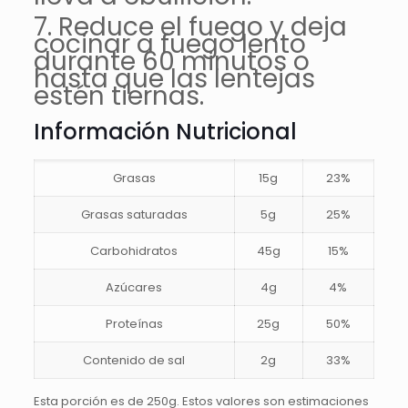
7. Reduce el fuego y deja
cocinar a fuego lento
durante 60 minutos o
hasta que las lentejas
estén tiernas.
Información Nutricional
Grasas
15g
23%
Grasas saturadas
5g
25%
Carbohidratos
45g
15%
Azúcares
4g
4%
Proteínas
25g
50%
Contenido de sal
2g
33%
Esta porción es de 250g. Estos valores son estimaciones