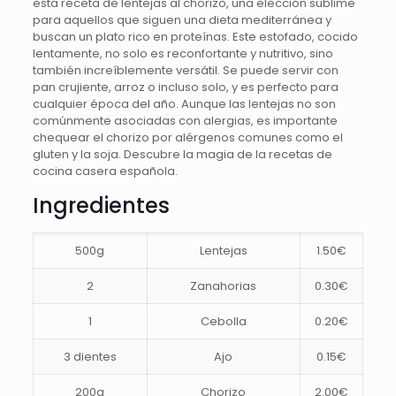
esta receta de lentejas al chorizo, una elección sublime
para aquellos que siguen una dieta mediterránea y
buscan un plato rico en proteínas. Este estofado, cocido
lentamente, no solo es reconfortante y nutritivo, sino
también increíblemente versátil. Se puede servir con
pan crujiente, arroz o incluso solo, y es perfecto para
cualquier época del año. Aunque las lentejas no son
comúnmente asociadas con alergias, es importante
chequear el chorizo por alérgenos comunes como el
gluten y la soja. Descubre la magia de la recetas de
cocina casera española.
Ingredientes
500g
Lentejas
1.50€
2
Zanahorias
0.30€
1
Cebolla
0.20€
3 dientes
Ajo
0.15€
200g
Chorizo
2.00€