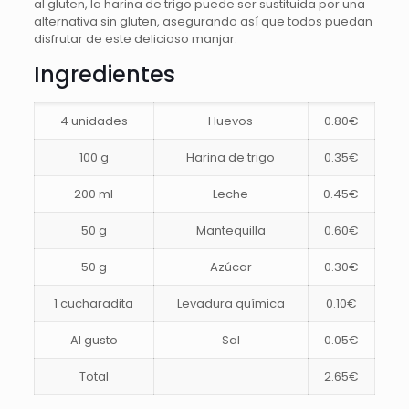
al gluten, la harina de trigo puede ser sustituida por una
alternativa sin gluten, asegurando así que todos puedan
disfrutar de este delicioso manjar.
Ingredientes
4 unidades
Huevos
0.80€
100 g
Harina de trigo
0.35€
200 ml
Leche
0.45€
50 g
Mantequilla
0.60€
50 g
Azúcar
0.30€
1 cucharadita
Levadura química
0.10€
Al gusto
Sal
0.05€
Total
2.65€