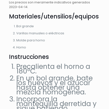
Los precios son meramente indicativos generados
2023-04-14.
Materiales/utensilios/equipos
Bol grande
Varillas manuales o eléctricas
Molde para horno
Horno
Instrucciones
Precalienta el horno a
180ºC.
En un bol grande, bate
los huevos y el azúcar
hasta obtener una
mezcla homogénea.
Incorpora la
mantequilla derretida y
sigue batiendo.