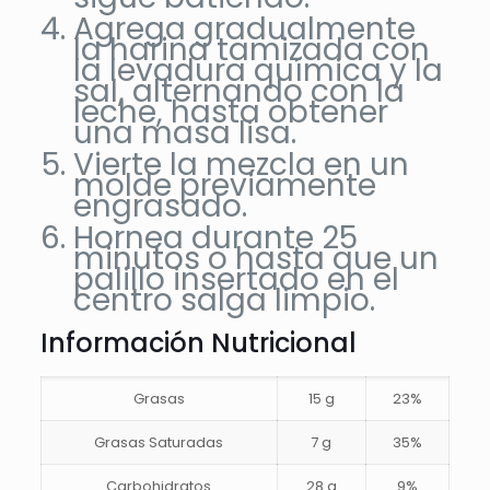
Agrega gradualmente
la harina tamizada con
la levadura química y la
sal, alternando con la
leche, hasta obtener
una masa lisa.
Vierte la mezcla en un
molde previamente
engrasado.
Hornea durante 25
minutos o hasta que un
palillo insertado en el
centro salga limpio.
Información Nutricional
Grasas
15 g
23%
Grasas Saturadas
7 g
35%
Carbohidratos
28 g
9%