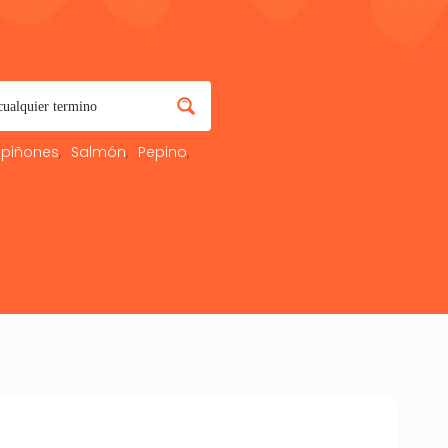
piñones
Salmón
Pepino