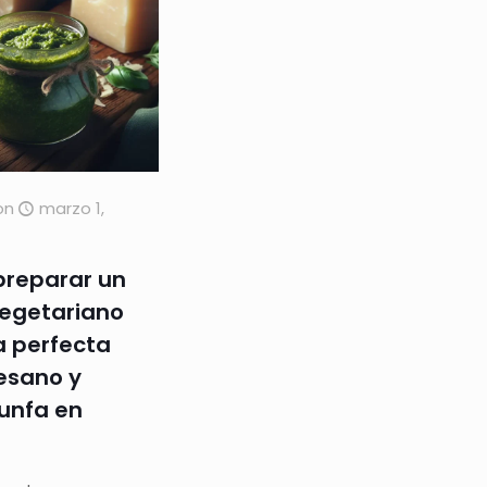
on
marzo 1,
reparar un
vegetariano
ta perfecta
esano y
unfa en