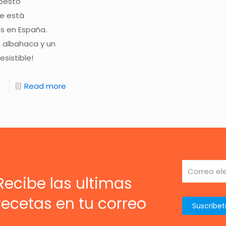
 pesto
ue está
s en España.
 albahaca y un
esistible!
Read more
Recibe las ultimas
recetas en tu correo