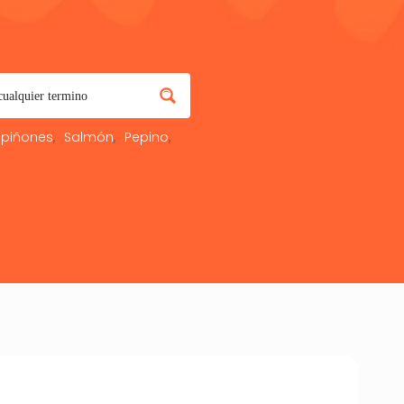
piñones
Salmón
Pepino