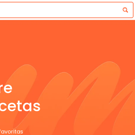
re
cetas
favoritas