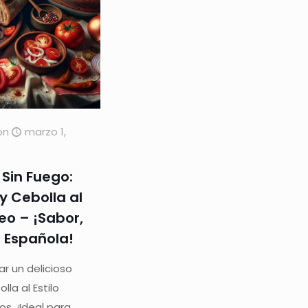
on
marzo 1,
 Sin Fuego:
 Cebolla al
eo – ¡Sabor,
n Española!
r un delicioso
la al Estilo
s. ¡Ideal para