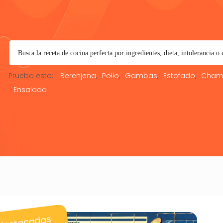
Prueba esto:
Berenjena
Pollo
Gambas
Estofado
Cham
Ensalada