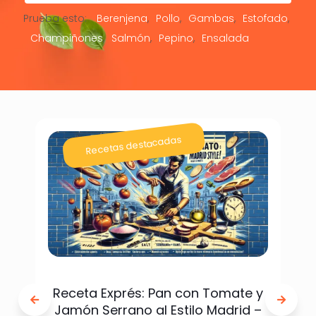
Prueba esto:
Berenjena
Pollo
Gambas
Estofado
Champiñones
Salmón
Pepino
Ensalada
Recetas destacadas
Receta Exprés: Pan con Tomate y
Jamón Serrano al Estilo Madrid –