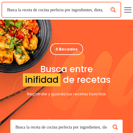
3 Bocados
Busca entre
inifidad
de recetas
Regístrate y guarda tus recetas favoritas