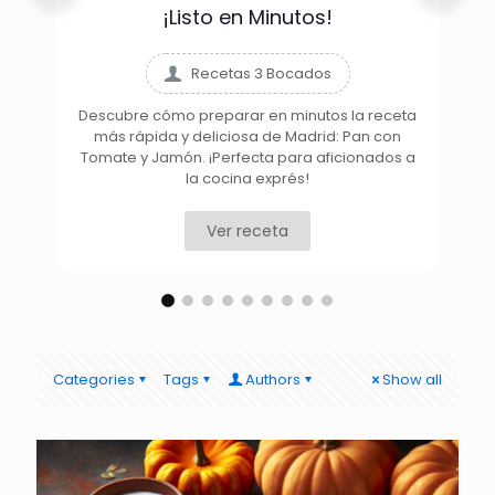
¡Listo en Minutos!
Recetas 3 Bocados
Descubre cómo preparar en minutos la receta
más rápida y deliciosa de Madrid: Pan con
D
Tomate y Jamón. ¡Perfecta para aficionados a
la cocina exprés!
Ver receta
Categories
Tags
Authors
Show all