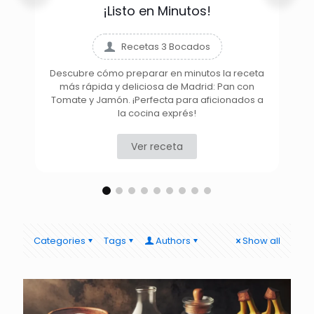
¡Listo en Minutos!
Recetas 3 Bocados
Descubre cómo preparar en minutos la receta
más rápida y deliciosa de Madrid: Pan con
D
Tomate y Jamón. ¡Perfecta para aficionados a
la cocina exprés!
Ver receta
Categories
Tags
Authors
Show all