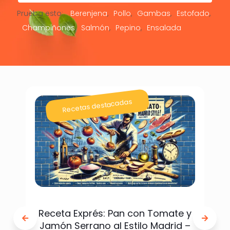
Prueba esto:
Berenjena
Pollo
Gambas
Estofado
Champiñones
Salmón
Pepino
Ensalada
Recetas destacadas
Receta Exprés: Pan con Tomate y
Jamón Serrano al Estilo Madrid –