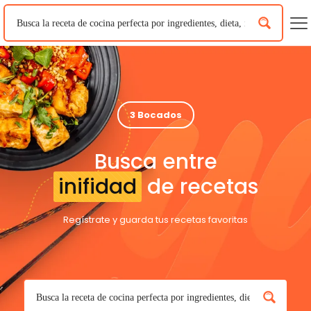
3 Bocados
Busca entre
inifidad
de recetas
Regístrate y guarda tus recetas favoritas