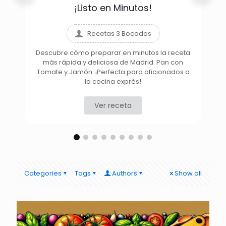
¡Listo en Minutos!
Recetas 3 Bocados
Descubre cómo preparar en minutos la receta
más rápida y deliciosa de Madrid: Pan con
D
Tomate y Jamón. ¡Perfecta para aficionados a
la cocina exprés!
Ver receta
Categories
Tags
Authors
Show all