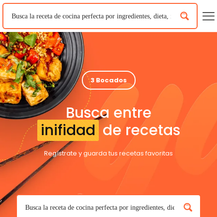
3 Bocados
Busca entre
inifidad
de recetas
Regístrate y guarda tus recetas favoritas