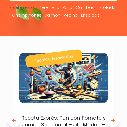
Prueba esto:
Berenjena
Pollo
Gambas
Estofado
Champiñones
Salmón
Pepino
Ensalada
Recetas destacadas
Receta Exprés: Pan con Tomate y
Jamón Serrano al Estilo Madrid –