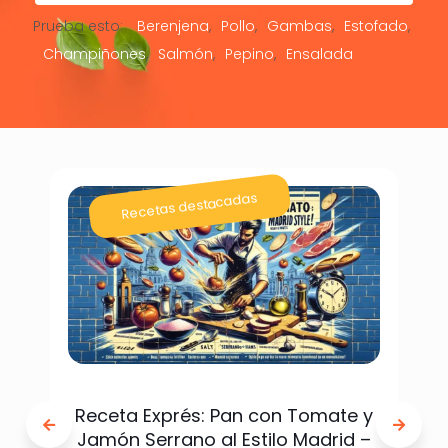
Prueba esto:
Berenjena
Pollo
Gambas
Estofado
Champiñones
Salmón
Pepino
Ensalada
Recetas destacadas
Receta Exprés: Pan con Tomate y
Jamón Serrano al Estilo Madrid –