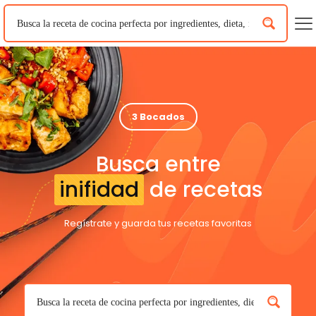
3 Bocados
Busca entre
inifidad
de recetas
Regístrate y guarda tus recetas favoritas