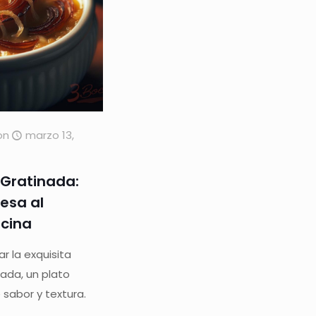
on
marzo 13,
 Gratinada:
cesa al
ocina
 la exquisita
ada, un plato
 sabor y textura.