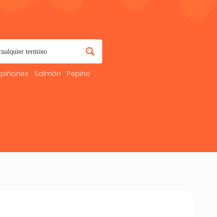
piñones
Salmón
Pepino