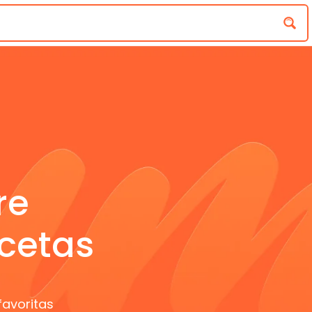
re
cetas
favoritas