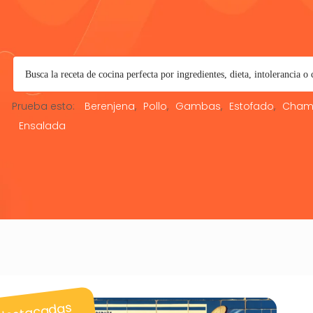
Prueba esto:
Berenjena
Pollo
Gambas
Estofado
Cham
Ensalada