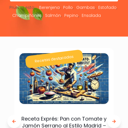
Prueba esto:
Berenjena
Pollo
Gambas
Estofado
Champiñones
Salmón
Pepino
Ensalada
Recetas destacadas
Receta Exprés: Pan con Tomate y
Jamón Serrano al Estilo Madrid –