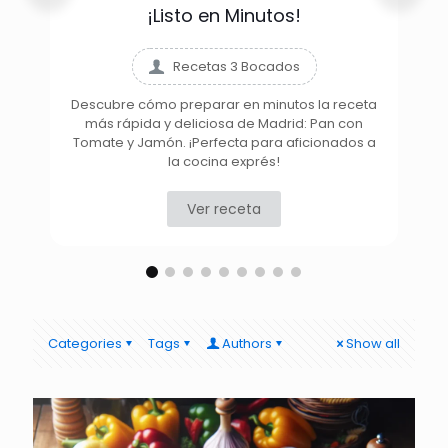
¡Listo en Minutos!
Recetas 3 Bocados
Descubre cómo preparar en minutos la receta
más rápida y deliciosa de Madrid: Pan con
D
Tomate y Jamón. ¡Perfecta para aficionados a
la cocina exprés!
Ver receta
Categories
Tags
Authors
Show all