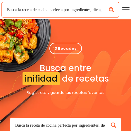
3 Bocados
Busca entre
inifidad
de recetas
Regístrate y guarda tus recetas favoritas