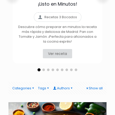
¡Listo en Minutos!
Recetas 3 Bocados
Descubre cómo preparar en minutos la receta
más rápida y deliciosa de Madrid: Pan con
D
Tomate y Jamón. ¡Perfecta para aficionados a
la cocina exprés!
Ver receta
Categories
Tags
Authors
Show all