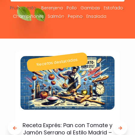
Prueba esto:
Berenjena
Pollo
Gambas
Estofado
Champiñones
Salmón
Pepino
Ensalada
Recetas destacadas
Receta Exprés: Pan con Tomate y
Jamón Serrano al Estilo Madrid –