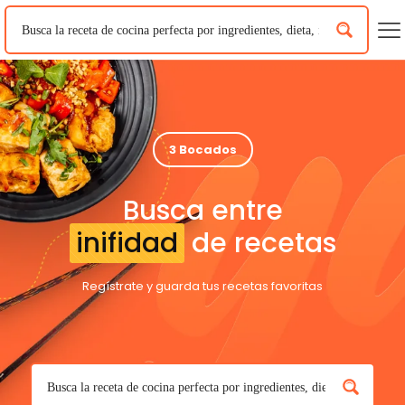
3 Bocados
Busca entre
inifidad
de recetas
Regístrate y guarda tus recetas favoritas