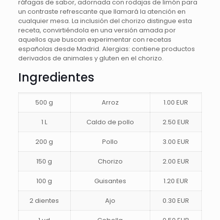
ráfagas de sabor, adornada con rodajas de limón para
un contraste refrescante que llamará la atención en
cualquier mesa. La inclusión del chorizo distingue esta
receta, convirtiéndola en una versión amada por
aquellos que buscan experimentar con recetas
españolas desde Madrid. Alergias: contiene productos
derivados de animales y gluten en el chorizo.
Ingredientes
500 g
Arroz
1.00 EUR
1 L
Caldo de pollo
2.50 EUR
200 g
Pollo
3.00 EUR
150 g
Chorizo
2.00 EUR
100 g
Guisantes
1.20 EUR
2 dientes
Ajo
0.30 EUR