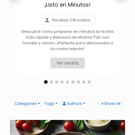
¡Listo en Minutos!
Recetas 3 Bocados
Descubre cómo preparar en minutos la receta
más rápida y deliciosa de Madrid: Pan con
D
Tomate y Jamón. ¡Perfecta para aficionados a
la cocina exprés!
Ver receta
Categories
Tags
Authors
Show all