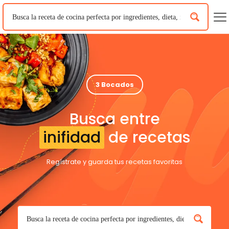
3 Bocados
Busca entre
inifidad
de recetas
Regístrate y guarda tus recetas favoritas