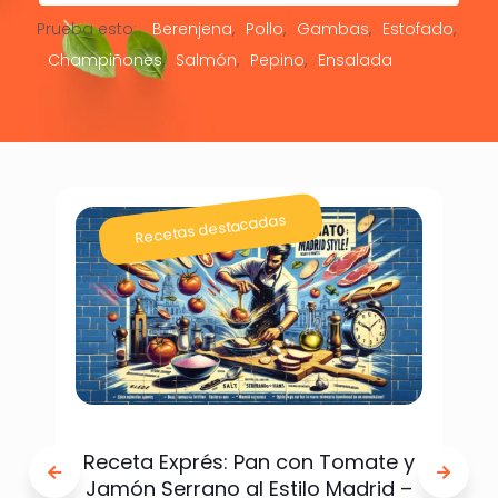
Prueba esto:
Berenjena
Pollo
Gambas
Estofado
Champiñones
Salmón
Pepino
Ensalada
Recetas destacadas
Receta Exprés: Pan con Tomate y
Jamón Serrano al Estilo Madrid –