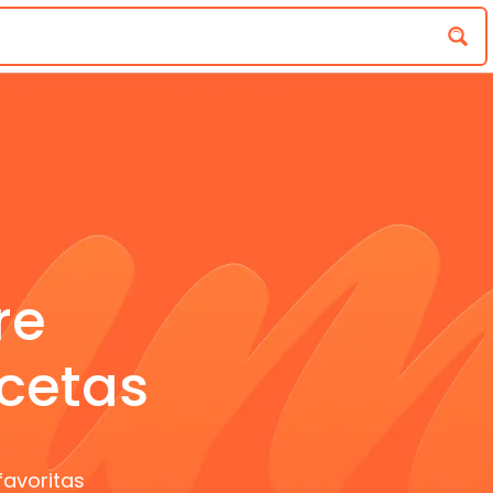
re
cetas
favoritas