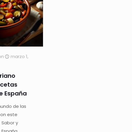
on
marzo 1,
riano
ecetas
e España
mundo de las
con este
 Sabor y
e España.