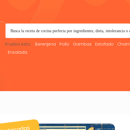
Prueba esto:
Berenjena
Pollo
Gambas
Estofado
Cham
Ensalada