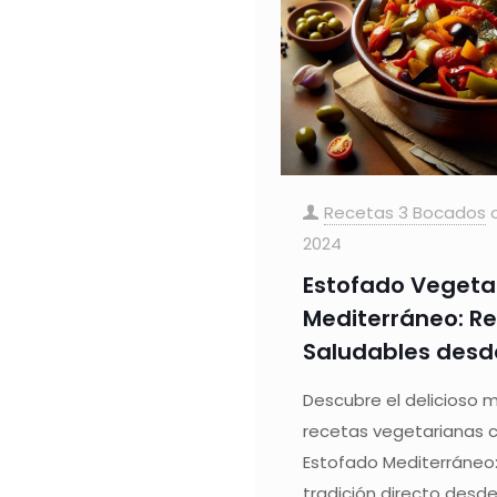
Recetas 3 Bocados
2024
Estofado Vegeta
Mediterráneo: R
Saludables desd
Descubre el delicioso 
recetas vegetarianas 
Estofado Mediterráneo:
tradición directo desd