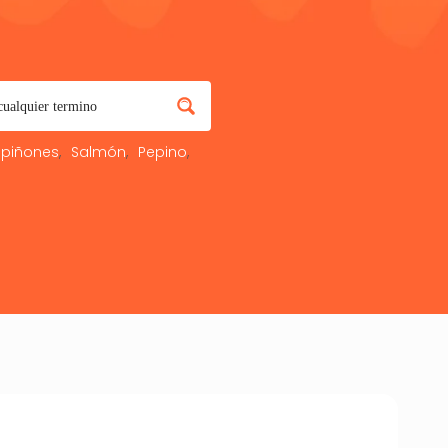
piñones
Salmón
Pepino