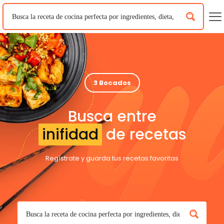
3 Bocados
Busca entre
inifidad
de recetas
Regístrate y guarda tus recetas favoritas