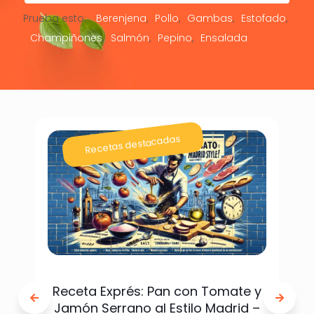
Prueba esto:
Berenjena
Pollo
Gambas
Estofado
Champiñones
Salmón
Pepino
Ensalada
Recetas destacadas
Receta Exprés: Pan con Tomate y
Jamón Serrano al Estilo Madrid –