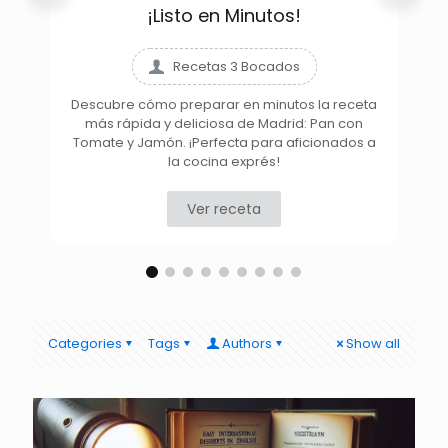
¡Listo en Minutos!
Recetas 3 Bocados
Descubre cómo preparar en minutos la receta
más rápida y deliciosa de Madrid: Pan con
D
Tomate y Jamón. ¡Perfecta para aficionados a
la cocina exprés!
Ver receta
Categories
Tags
Authors
Show all