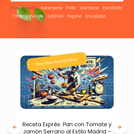
Prueba esto:
Berenjena
Pollo
Gambas
Estofado
Champiñones
Salmón
Pepino
Ensalada
Recetas destacadas
Receta Exprés: Pan con Tomate y
Jamón Serrano al Estilo Madrid –