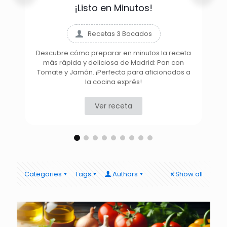
¡Listo en Minutos!
Recetas 3 Bocados
Descubre cómo preparar en minutos la receta
más rápida y deliciosa de Madrid: Pan con
D
Tomate y Jamón. ¡Perfecta para aficionados a
la cocina exprés!
Ver receta
Categories
Tags
Authors
Show all