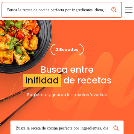
3 Bocados
Busca entre
inifidad
de recetas
Regístrate y guarda tus recetas favoritas