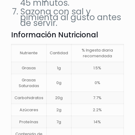
45 minutos.
Sazona con sal y
pimienta al gusto antes
de servir.
Información Nutricional
% Ingesta diaria
Nutriente
Cantidad
recomendada
Grasas
1g
1.5%
Grasas
0g
0%
Saturadas
Carbohidratos
20g
7.7%
Azúcares
2g
2.2%
Proteínas
7g
14%
Contenido de