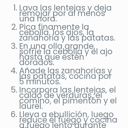
Lava las lentejas y deja
remojar por al menos
una hora.
Pica finamente la
cebolla, los ajos, la
zanahoria y las patatas.
En una olla grande,
sofríe la cebolla y el ajo
hasta que estén
dorados.
Añade las zanahorias y
las patatas, cocina por
5 minutos.
Incorpora las lentejas, el
caldo de verduras, el
comino, el pimentón y el
laurel.
Lleva a ebullición, luego
reduce el fuego y cocina
a fuego lento durante