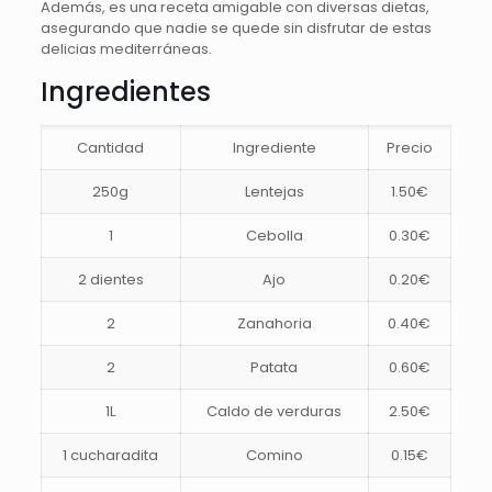
Además, es una receta amigable con diversas dietas,
asegurando que nadie se quede sin disfrutar de estas
delicias mediterráneas.
Ingredientes
Cantidad
Ingrediente
Precio
250g
Lentejas
1.50€
1
Cebolla
0.30€
2 dientes
Ajo
0.20€
2
Zanahoria
0.40€
2
Patata
0.60€
1L
Caldo de verduras
2.50€
1 cucharadita
Comino
0.15€