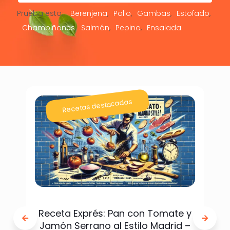
Prueba esto:
Berenjena
Pollo
Gambas
Estofado
Champiñones
Salmón
Pepino
Ensalada
Recetas destacadas
Receta Exprés: Pan con Tomate y
Jamón Serrano al Estilo Madrid –