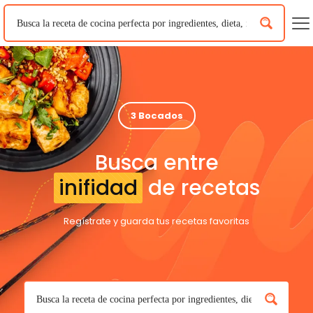
3 Bocados
Busca entre
inifidad
de recetas
Regístrate y guarda tus recetas favoritas