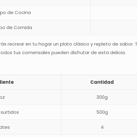
ipo de Cocina
ipo de Comida
rás recrear en tu hogar un plato clásico y repleto de sabor
dos tus comensales pueden disfrutar de esta delicia.
diente
Cantidad
roz
300g
 surtidos
500g
ates
4