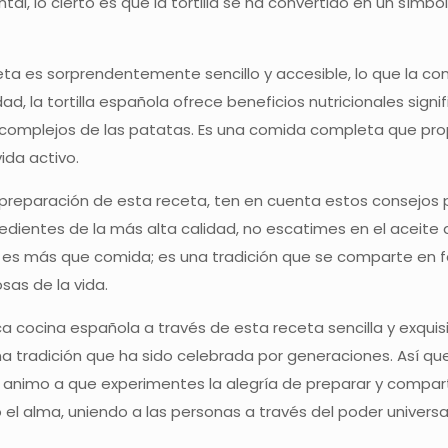
tal, lo cierto es que la tortilla se ha convertido en un sím
eta es sorprendentemente sencillo y accesible, lo que la co
ad, la tortilla española ofrece beneficios nutricionales signi
 complejos de las patatas. Es una comida completa que pro
vida activo.
preparación de esta receta, ten en cuenta estos consejos p
gredientes de la más alta calidad, no escatimes en el aceite
s es más que comida; es una tradición que se comparte en fam
sas de la vida.
ica cocina española a través de esta receta sencilla y exquis
 tradición que ha sido celebrada por generaciones. Así que,
te animo a que experimentes la alegría de preparar y compart
 el alma, uniendo a las personas a través del poder univers