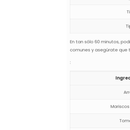
T
T
En tan sólo 60 minutos, pod
comunes y asegúrate que to
:
Ingre
Ar
Mariscos
Tom