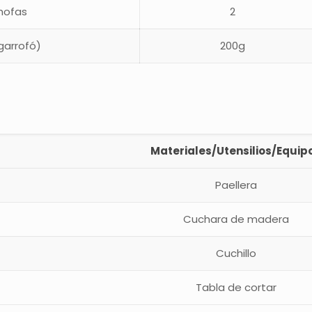
hofas
2
(garrofó)
200g
Materiales/Utensilios/Equip
Paellera
Cuchara de madera
Cuchillo
Tabla de cortar