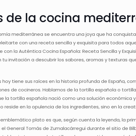
os de la cocina medite
nomía mediterránea se encuentra una joya que ha conquista
deleitarte con una receta sencilla y exquisita para todos aq
tate con la Auténtica Cocina Española: Receta Sencilla y Exquis
 tu invitación a descubrir los sabores, aromas y texturas 
hoy tiene sus raíces en la historia profunda de España, com
nes de cocineros. Hablamos de la tortilla española o tortill
que la tortilla española nació como una solución económica
o reside en la opulencia de los ingredientes, sino en la crea
 emblemático plato es que, según cuenta la leyenda, la pri
l General Tomás de Zumalacárregui durante el sitio de Bilb