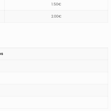
1.50€
2.00€
os