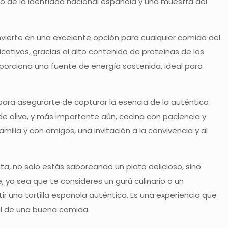
bolo de la identidad nacional española y una muestra del
nvierte en una excelente opción para cualquier comida del
ficativos, gracias al alto contenido de proteínas de los
porciona una fuente de energía sostenida, ideal para
ara asegurarte de capturar la esencia de la auténtica
 de oliva, y más importante aún, cocina con paciencia y
ilia y con amigos, una invitación a la convivencia y al
ita, no solo estás saboreando un plato delicioso, sino
 ya sea que te consideres un gurú culinario o un
ir una tortilla española auténtica. Es una experiencia que
al de una buena comida.