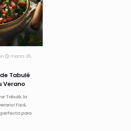
on
marzo 26,
 de Tabulé
u Verano
r Tabulé, la
erano! Fácil,
, perfecta para