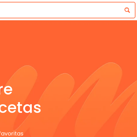
re
cetas
favoritas