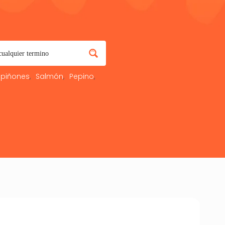
piñones
Salmón
Pepino