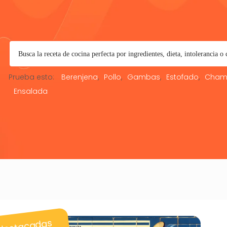
Prueba esto:
Berenjena
Pollo
Gambas
Estofado
Cham
Ensalada