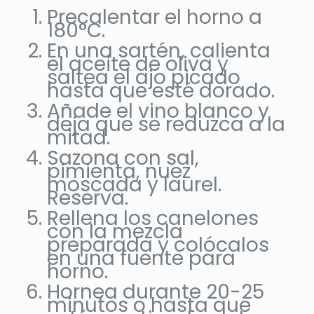
Precalentar el horno a
180°C.
En una sartén, calienta
el aceite de oliva y
saltea el ajo picado
hasta que esté dorado.
Añade el vino blanco y
deja que se reduzca a la
mitad.
Sazona con sal,
pimienta, nuez
moscada y laurel.
Reserva.
Rellena los canelones
con la mezcla
preparada y colócalos
en una fuente para
horno.
Hornea durante 20-25
minutos o hasta que