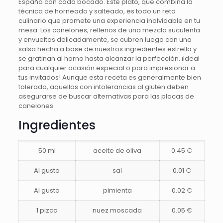
España con cada bocado. Este plato, que combina la
técnica de horneado y salteado, es todo un reto
culinario que promete una experiencia inolvidable en tu
mesa. Los canelones, rellenos de una mezcla suculenta
y envueltos delicadamente, se cubren luego con una
salsa hecha a base de nuestros ingredientes estrella y
se gratinan al horno hasta alcanzar la perfección. ¡Ideal
para cualquier ocasión especial o para impresionar a
tus invitados! Aunque esta receta es generalmente bien
tolerada, aquellos con intolerancias al gluten deben
asegurarse de buscar alternativas para las placas de
canelones.
Ingredientes
50 ml
aceite de oliva
0.45 €
Al gusto
sal
0.01 €
Al gusto
pimienta
0.02 €
1 pizca
nuez moscada
0.05 €