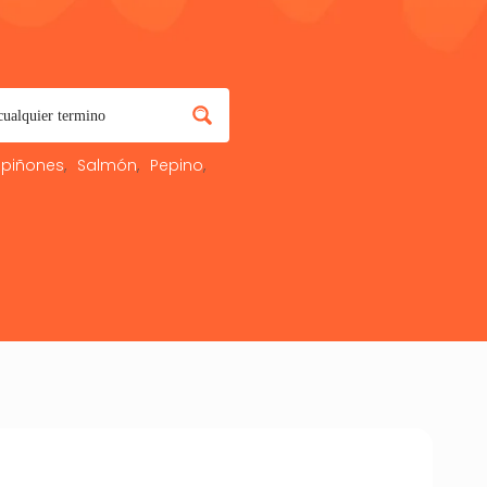
piñones
Salmón
Pepino