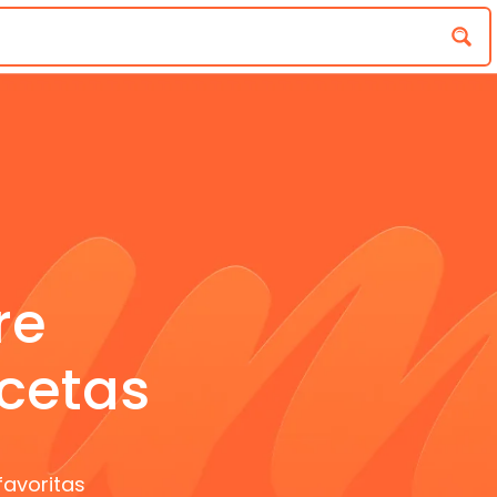
re
cetas
favoritas