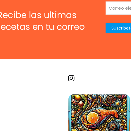
Recibe las ultimas
recetas en tu correo
Recetas por imagen