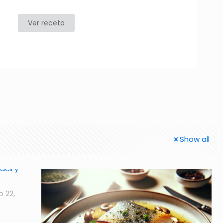
Ver receta
Show all
o 22,