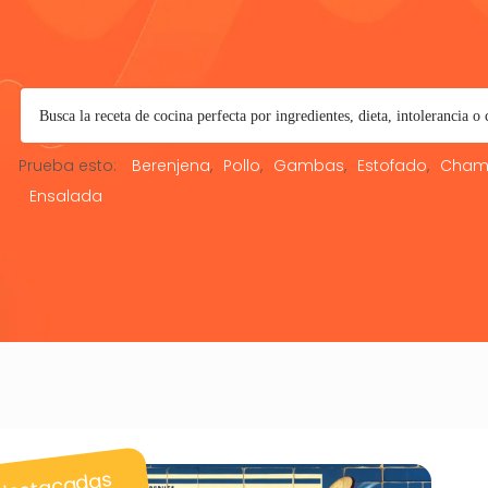
Prueba esto:
Berenjena
Pollo
Gambas
Estofado
Cham
Ensalada