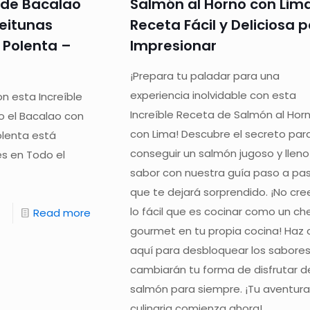
 de Bacalao
Salmón al Horno con Lima
eitunas
Receta Fácil y Deliciosa 
Polenta –
Impresionar
¡Prepara tu paladar para una
experiencia inolvidable con esta
n esta Increíble
Increíble Receta de Salmón al Hor
 el Bacalao con
con Lima! Descubre el secreto par
olenta está
conseguir un salmón jugoso y llen
s en Todo el
sabor con nuestra guía paso a pa
que te dejará sorprendido. ¡No cre
lo fácil que es cocinar como un ch
Read more
gourmet en tu propia cocina! Haz c
aquí para desbloquear los sabore
cambiarán tu forma de disfrutar d
salmón para siempre. ¡Tu aventur
culinaria comienza ahora!