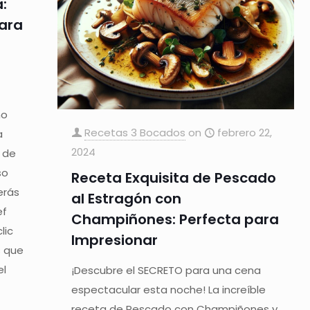
:
para
no
Recetas 3 Bocados
on
febrero 22,
a
2024
o de
so
Receta Exquisita de Pescado
erás
al Estragón con
ef
Champiñones: Perfecta para
lic
Impresionar
s que
el
¡Descubre el SECRETO para una cena
a
espectacular esta noche! La increíble
receta de Pescado con Champiñones y