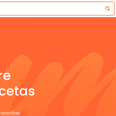
re
cetas
favoritas