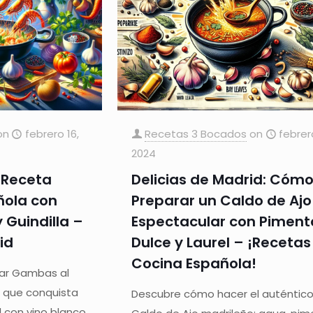
on
febrero 16,
Recetas 3 Bocados
on
febrer
2024
: Receta
Delicias de Madrid: Cóm
ñola con
Preparar un Caldo de Ajo
y Guindilla –
Espectacular con Piment
id
Dulce y Laurel – ¡Recetas
Cocina Española!
ar Gambas al
ño que conquista
Descubre cómo hacer el auténtic
l con vino blanco