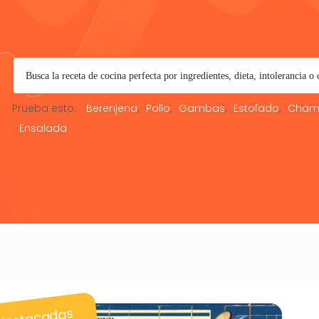
Prueba esto:
Berenjena
Pollo
Gambas
Estofado
Cham
Ensalada