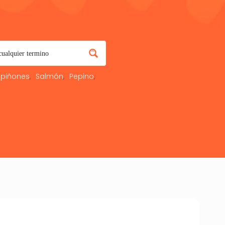
piñones
Salmón
Pepino