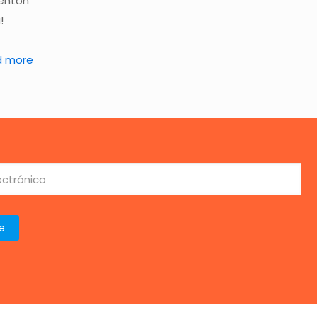
mentón
!
d more