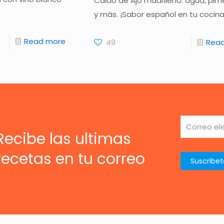
Caldo de Ajo madrileño: agua, pi
y más. ¡Sabor español en tu cocina
Read more
49
Rea
Recibe las ultimas
recetas en tu correo