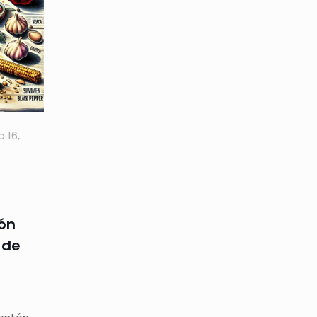
o 16,
o
ón
 de
o