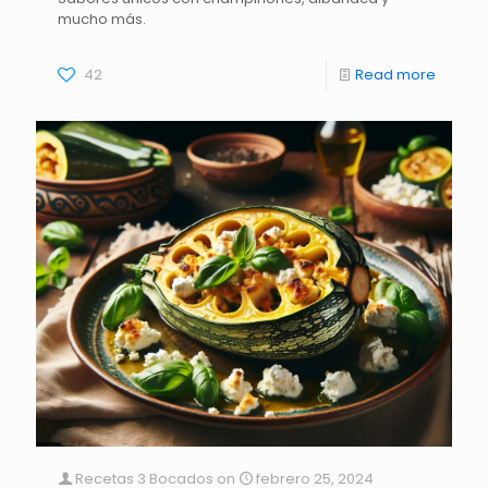
mucho más.
42
Read more
Recetas 3 Bocados
on
febrero 25, 2024