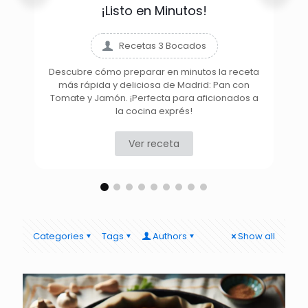
¡Listo en Minutos!
Recetas 3 Bocados
Descubre cómo preparar en minutos la receta
más rápida y deliciosa de Madrid: Pan con
D
Tomate y Jamón. ¡Perfecta para aficionados a
la cocina exprés!
Ver receta
Categories
Tags
Authors
Show all