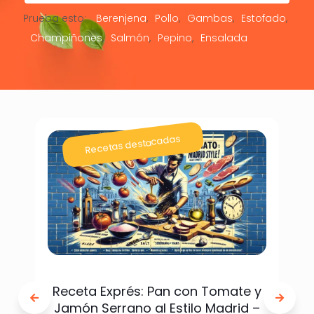
Prueba esto:
Berenjena
Pollo
Gambas
Estofado
Champiñones
Salmón
Pepino
Ensalada
Recetas destacadas
Receta Exprés: Pan con Tomate y
Jamón Serrano al Estilo Madrid –