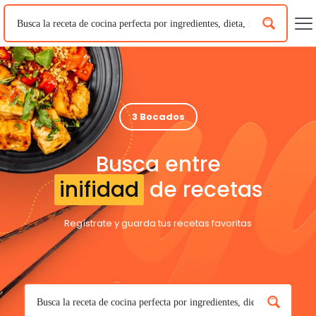
3 Bocados
Busca entre
inifidad
de recetas
Regístrate y guarda tus recetas favoritas