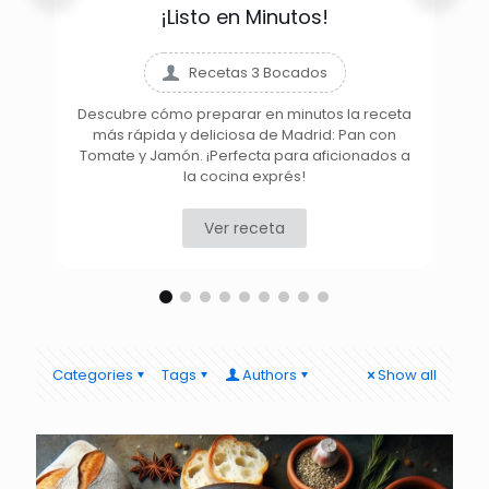
¡Listo en Minutos!
Recetas 3 Bocados
Descubre cómo preparar en minutos la receta
más rápida y deliciosa de Madrid: Pan con
D
Tomate y Jamón. ¡Perfecta para aficionados a
la cocina exprés!
Ver receta
Categories
Tags
Authors
Show all