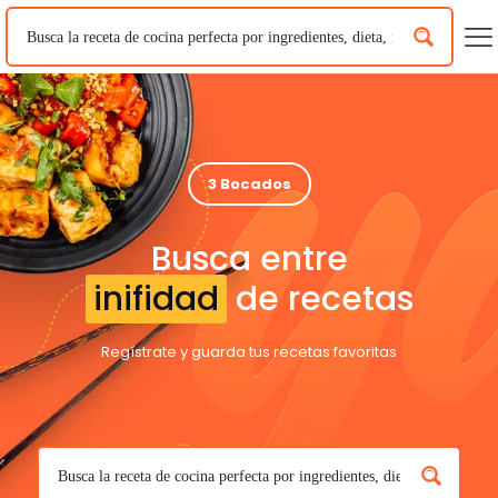
3 Bocados
Busca entre
inifidad
de recetas
Regístrate y guarda tus recetas favoritas