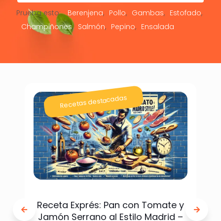
Prueba esto:
Berenjena
Pollo
Gambas
Estofado
Champiñones
Salmón
Pepino
Ensalada
Recetas destacadas
Receta Exprés: Pan con Tomate y
Jamón Serrano al Estilo Madrid –