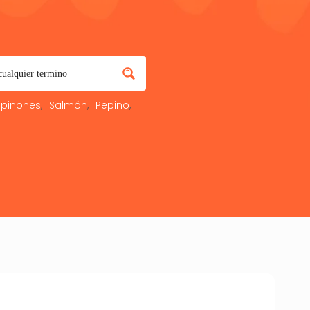
piñones
Salmón
Pepino