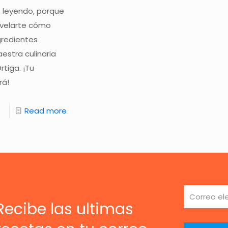
e leyendo, porque
velarte cómo
gredientes
estra culinaria
tiga. ¡Tu
rá!
Read more
Recibe las ultimas