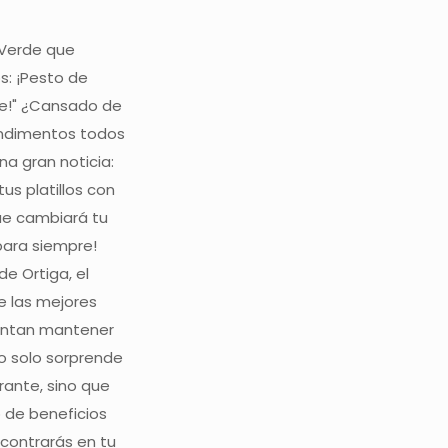
 Verde que
s: ¡Pesto de
se!" ¿Cansado de
ondimentos todos
a gran noticia:
us platillos con
ue cambiará tu
para siempre!
de Ortiga, el
e las mejores
entan mantener
no solo sorprende
brante, sino que
 de beneficios
ncontrarás en tu