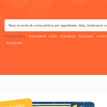
Prueba esto:
Berenjena
Pollo
Gambas
Estofado
Cham
Ensalada