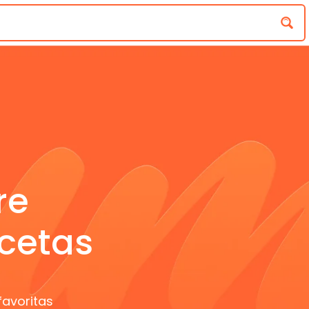
re
cetas
favoritas