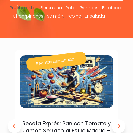
Prueba esto:
Berenjena
Pollo
Gambas
Estofado
Champiñones
Salmón
Pepino
Ensalada
Recetas destacadas
Receta Exprés: Pan con Tomate y
Jamón Serrano al Estilo Madrid –