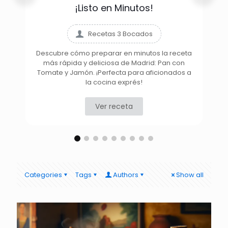
¡Listo en Minutos!
Recetas 3 Bocados
Descubre cómo preparar en minutos la receta
más rápida y deliciosa de Madrid: Pan con
D
Tomate y Jamón. ¡Perfecta para aficionados a
la cocina exprés!
Ver receta
Categories
Tags
Authors
Show all