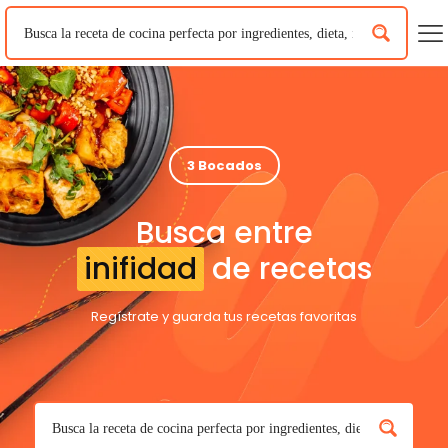
3 Bocados
Busca entre
inifidad
de recetas
Regístrate y guarda tus recetas favoritas