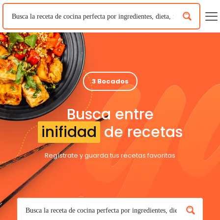
3 Bocados
Busca entre
inifidad
de recetas
Regístrate y guarda tus recetas favoritas