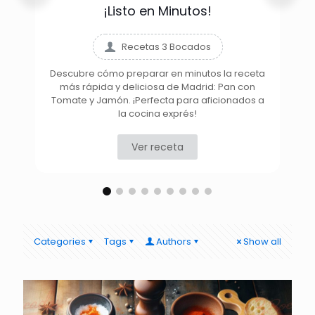
¡Listo en Minutos!
Recetas 3 Bocados
Descubre cómo preparar en minutos la receta
más rápida y deliciosa de Madrid: Pan con
D
Tomate y Jamón. ¡Perfecta para aficionados a
la cocina exprés!
Ver receta
Categories
Tags
Authors
Show all