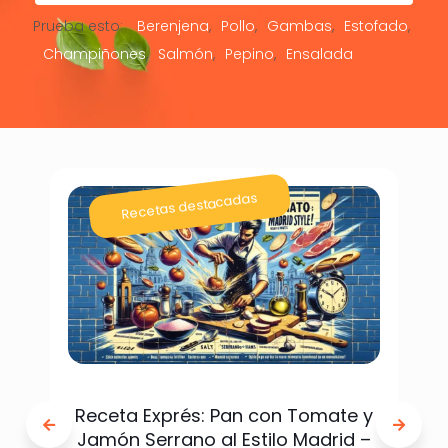
Prueba esto:
Berenjena
Pollo
Gambas
Estofado
Champiñones
Salmón
Pepino
Ensalada
Recetas destacadas
Receta Exprés: Pan con Tomate y
Jamón Serrano al Estilo Madrid –