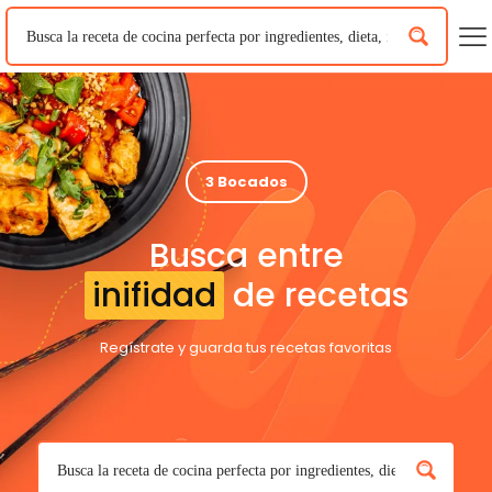
3 Bocados
Busca entre
inifidad
de recetas
Regístrate y guarda tus recetas favoritas