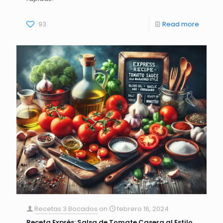
93
Read more
Recetas 3 Bocados
on
febrero 16, 2024
Receta Exprés: Salsa de Tomate Casera al Estilo