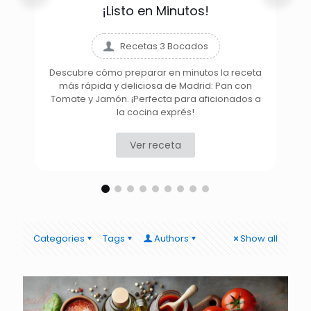
¡Listo en Minutos!
Recetas 3 Bocados
Descubre cómo preparar en minutos la receta
más rápida y deliciosa de Madrid: Pan con
D
Tomate y Jamón. ¡Perfecta para aficionados a
la cocina exprés!
Ver receta
Categories
Tags
Authors
Show all