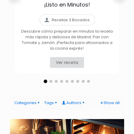
¡Listo en Minutos!
Recetas 3 Bocados
Descubre cómo preparar en minutos la receta
más rápida y deliciosa de Madrid: Pan con
D
Tomate y Jamón. ¡Perfecta para aficionados a
la cocina exprés!
Ver receta
Categories
Tags
Authors
Show all