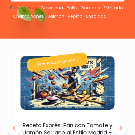
Prueba esto:
Berenjena
Pollo
Gambas
Estofado
Champiñones
Salmón
Pepino
Ensalada
Recetas destacadas
Receta Exprés: Pan con Tomate y
Jamón Serrano al Estilo Madrid –