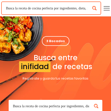
3 Bocados
Busca entre
inifidad
de recetas
Regístrate y guarda tus recetas favoritas