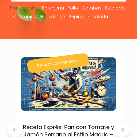
Prueba esto:
Berenjena
Pollo
Gambas
Estofado
Champiñones
Salmón
Pepino
Ensalada
Recetas destacadas
Receta Exprés: Pan con Tomate y
Jamón Serrano al Estilo Madrid –