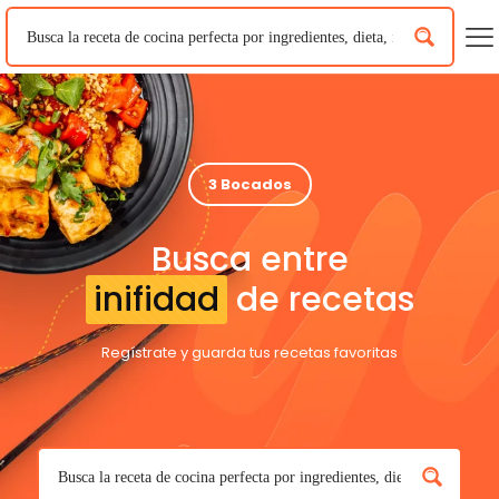
3 Bocados
Busca entre
inifidad
de recetas
Regístrate y guarda tus recetas favoritas