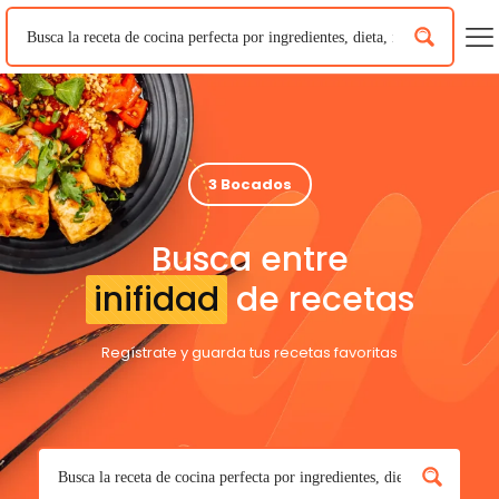
3 Bocados
Busca entre
inifidad
de recetas
Regístrate y guarda tus recetas favoritas