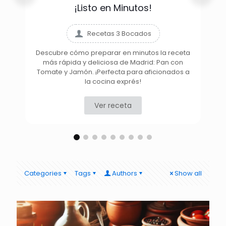
¡Listo en Minutos!
Recetas 3 Bocados
Descubre cómo preparar en minutos la receta
más rápida y deliciosa de Madrid: Pan con
D
Tomate y Jamón. ¡Perfecta para aficionados a
la cocina exprés!
Ver receta
Categories
Tags
Authors
Show all