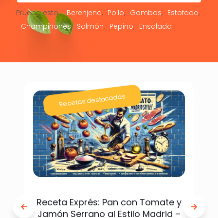
Prueba esto:
Berenjena
Pollo
Gambas
Estofado
Champiñones
Salmón
Pepino
Ensalada
Recetas destacadas
Receta Exprés: Pan con Tomate y
Jamón Serrano al Estilo Madrid –