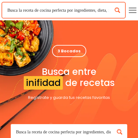
3 Bocados
Busca entre
inifidad
de recetas
Regístrate y guarda tus recetas favoritas