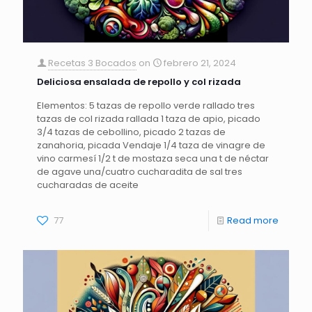
Recetas 3 Bocados
on
febrero 21, 2024
Deliciosa ensalada de repollo y col rizada
Elementos: 5 tazas de repollo verde rallado tres
tazas de col rizada rallada 1 taza de apio, picado
3/4 tazas de cebollino, picado 2 tazas de
zanahoria, picada Vendaje 1/4 taza de vinagre de
vino carmesí 1/2 t de mostaza seca una t de néctar
de agave una/cuatro cucharadita de sal tres
cucharadas de aceite
77
Read more