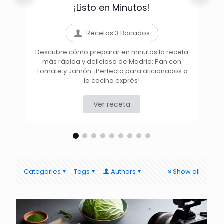
¡Listo en Minutos!
Recetas 3 Bocados
Descubre cómo preparar en minutos la receta
más rápida y deliciosa de Madrid: Pan con
D
Tomate y Jamón. ¡Perfecta para aficionados a
la cocina exprés!
Ver receta
Categories
Tags
Authors
Show all