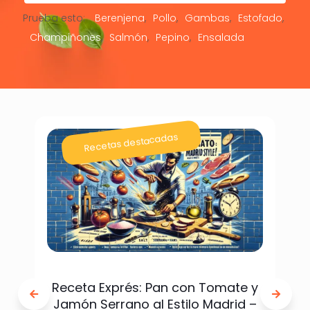
Prueba esto:
Berenjena
Pollo
Gambas
Estofado
Champiñones
Salmón
Pepino
Ensalada
Recetas destacadas
Receta Exprés: Pan con Tomate y
Jamón Serrano al Estilo Madrid –