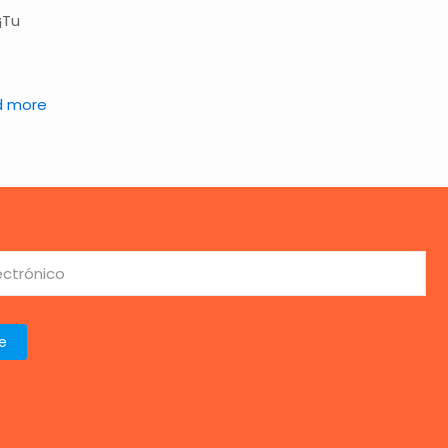
¡Tu
d more