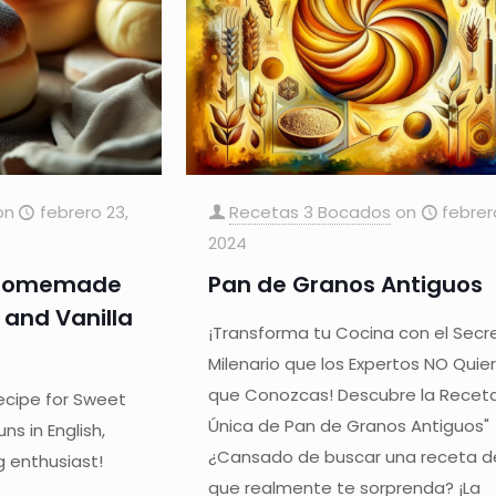
on
febrero 23,
Recetas 3 Bocados
on
febrero
2024
 Homemade
Pan de Granos Antiguos
, and Vanilla
¡Transforma tu Cocina con el Secr
Milenario que los Expertos NO Quie
que Conozcas! Descubre la Recet
ecipe for Sweet
Única de Pan de Granos Antiguos"
 in English,
¿Cansado de buscar una receta d
g enthusiast!
que realmente te sorprenda? ¡La