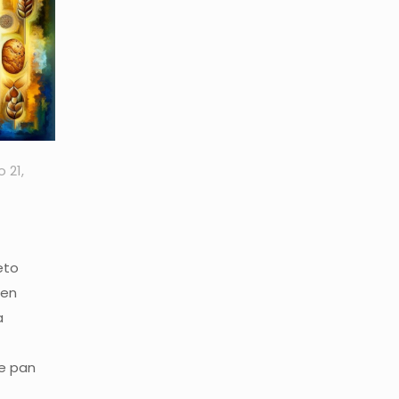
 21,
eto
ren
a
e pan