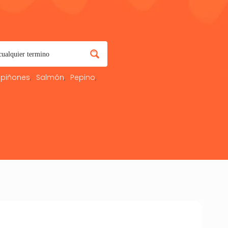
piñones
Salmón
Pepino