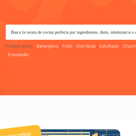
Prueba esto:
Berenjena
Pollo
Gambas
Estofado
Cham
Ensalada