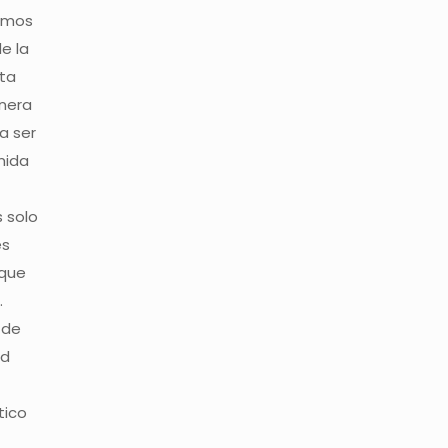
amos
e la
eta
nera
a ser
mida
 solo
es
 que
.
 de
ad
tico