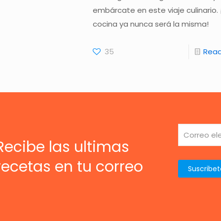
embárcate en este viaje culinario. 
cocina ya nunca será la misma!
35
Rea
Recibe las ultimas
recetas en tu correo