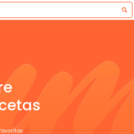
re
cetas
favoritas