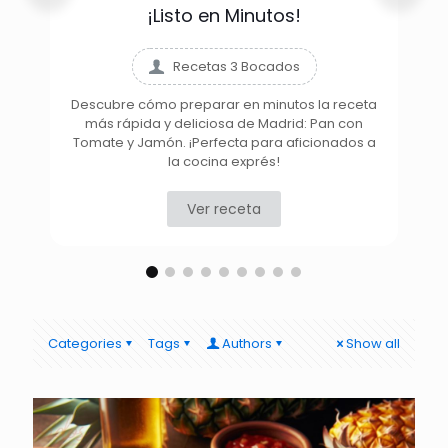
¡Listo en Minutos!
Recetas 3 Bocados
Descubre cómo preparar en minutos la receta
más rápida y deliciosa de Madrid: Pan con
D
Tomate y Jamón. ¡Perfecta para aficionados a
la cocina exprés!
Ver receta
Categories
Tags
Authors
Show all