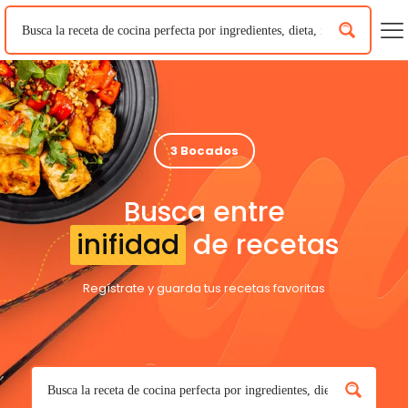
3 Bocados
Busca entre
inifidad
de recetas
Regístrate y guarda tus recetas favoritas