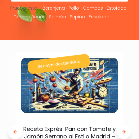
Prueba esto:
Berenjena
Pollo
Gambas
Estofado
Champiñones
Salmón
Pepino
Ensalada
Recetas destacadas
Receta Exprés: Pan con Tomate y
Jamón Serrano al Estilo Madrid –