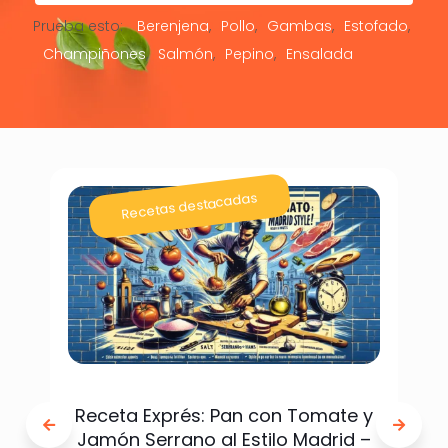
Prueba esto:
Berenjena
Pollo
Gambas
Estofado
Champiñones
Salmón
Pepino
Ensalada
Recetas destacadas
Receta Exprés: Pan con Tomate y
Jamón Serrano al Estilo Madrid –