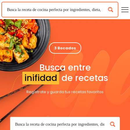
3 Bocados
Busca entre
inifidad
de recetas
Regístrate y guarda tus recetas favoritas