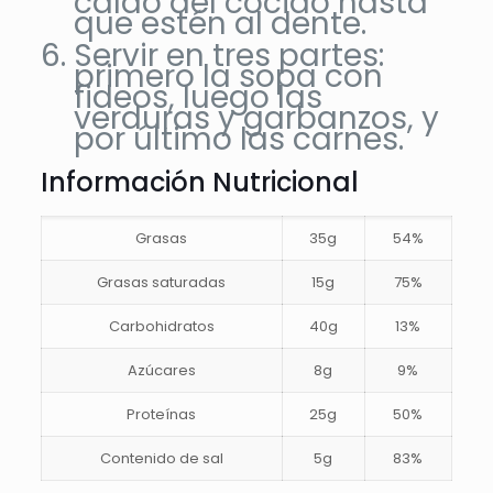
caldo del cocido hasta
que estén al dente.
Servir en tres partes:
primero la sopa con
fideos, luego las
verduras y garbanzos, y
por último las carnes.
Información Nutricional
Grasas
35g
54%
Grasas saturadas
15g
75%
Carbohidratos
40g
13%
Azúcares
8g
9%
Proteínas
25g
50%
Contenido de sal
5g
83%