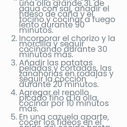
una olla grande 3L de
agua con sal, añadir el
hueso de caña y el
tocino y cocinar a fuego
lento durante 90
minutos.
Incorporar el chorizo y la
morcilla y seguir
cocinando durante 30
minutos más.
Añadir las patatas
peladas y cortadas, las
zanahorias en rodajas y
seguir la cocción
durante 20 minutos.
Agregar el repollo
picado fino a la olla,
cocinar por 10 minutos
más.
En una cazuela aparte,
cocer los fideos en el