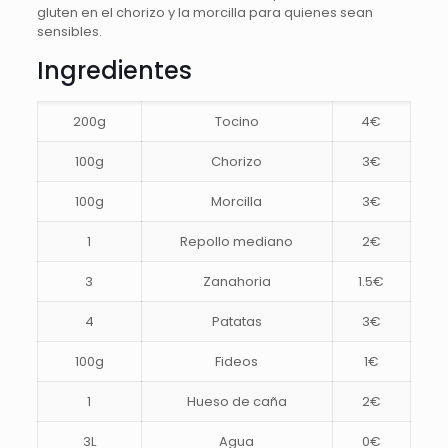
gluten en el chorizo y la morcilla para quienes sean
sensibles.
Ingredientes
200g
Tocino
4€
100g
Chorizo
3€
100g
Morcilla
3€
1
Repollo mediano
2€
3
Zanahoria
1.5€
4
Patatas
3€
100g
Fideos
1€
1
Hueso de caña
2€
3L
Agua
0€