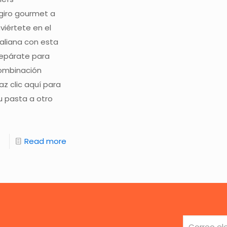
 giro gourmet a
iértete en el
taliana con esta
Prepárate para
ombinación
z clic aquí para
u pasta a otro
Read more