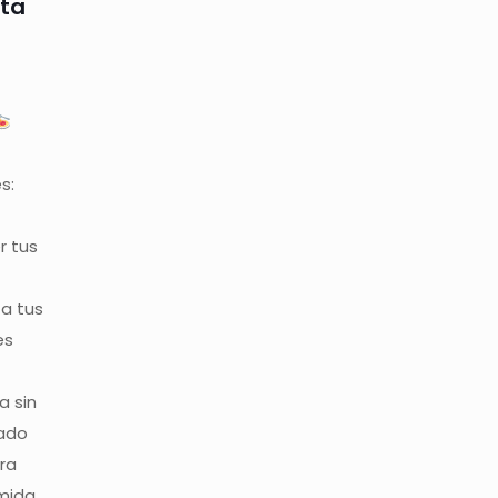
eta
s:
r tus
a tus
es
e
a sin
gado
ara
mida