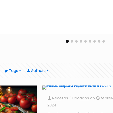
Tags
Authors
Recetas 3 Bocados
on
febrer
2024