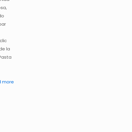
osa,
do
bar
lic
de la
Pasta
d more