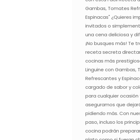
Gambas, Tomates Refr
Espinacas" ¿Quieres im
invitados o simplement
una cena deliciosa y d
¡No busques más! Te t
receta secreta direct
cocinas más prestigiosa
Linguine con Gambas,
Refrescantes y Espinaca
cargado de sabor y col
para cualquier ocasión 
aseguramos que dejar
pidiendo más. Con nue
paso, incluso los princi
cocina podrán preparar
plato como si fueran c