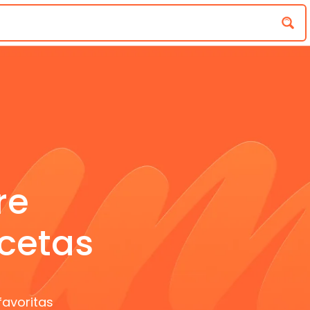
re
cetas
favoritas