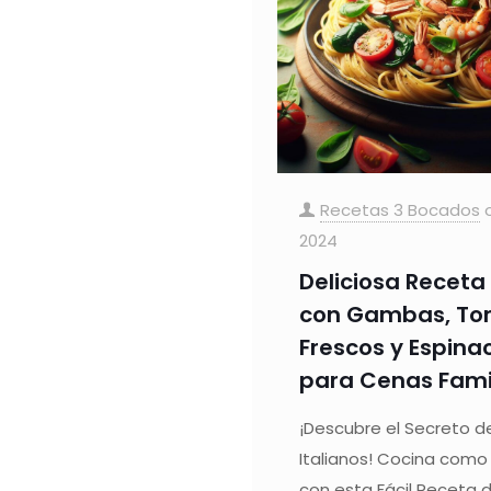
Recetas 3 Bocados
2024
Deliciosa Receta
con Gambas, To
Frescos y Espina
para Cenas Fami
¡Descubre el Secreto d
Italianos! Cocina como 
con esta Fácil Receta d