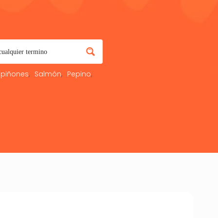
piñones
Salmón
Pepino