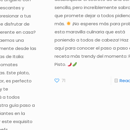
sencilla, pero increíblemente sabr
escantes y
que promete dejar a todos pidien
presionar a tus
más.
¡No esperes más para pro
e disfrutar de
esta maravilla culinaria que está
iferente en casa?
poniendo a todos de cabeza! Haz c
raemos una
aquí para conocer el paso a paso 
amente desde las
receta más trendy del momento: 
s de Italia:
Pisto.
 Tomates
s. Este plato,
71
Rea
or, es perfecto
y te
á a todos
stra guía paso a
piantes en la
 este exquisito
hefs