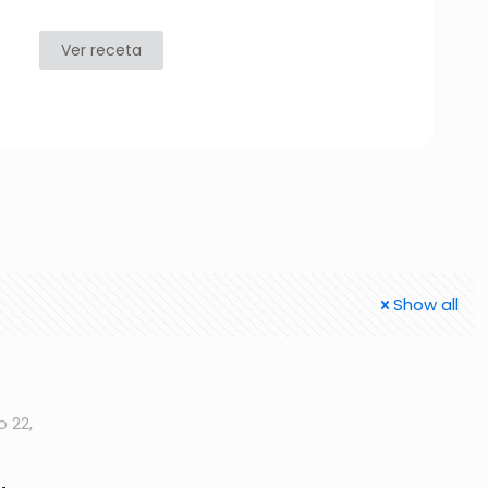
Ver receta
Show all
o 22,