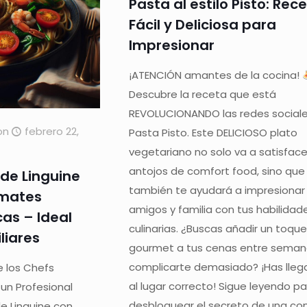
Pasta al estilo Pisto: Rec
Fácil y Deliciosa para
Impresionar
¡ATENCIÓN amantes de la cocina!
Descubre la receta que está
REVOLUCIONANDO las redes sociale
on
febrero 22,
Pasta Pisto. Este DELICIOSO plato
vegetariano no solo va a satisface
antojos de comfort food, sino que
 de Linguine
también te ayudará a impresionar 
mates
amigos y familia con tus habilidad
cas – Ideal
culinarias. ¿Buscas añadir un toqu
liares
gourmet a tus cenas entre seman
complicarte demasiado? ¡Has lle
e los Chefs
al lugar correcto! Sigue leyendo p
un Profesional
desbloquear el secreto de una co
e Linguine con