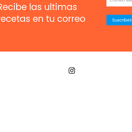
Recibe las ultimas
recetas en tu correo
Recetas por imagen