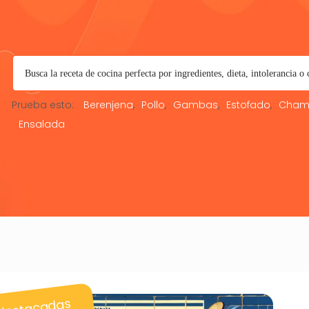
Prueba esto:
Berenjena
Pollo
Gambas
Estofado
Cham
Ensalada