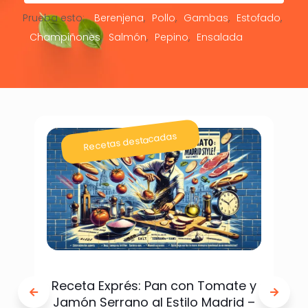
Prueba esto:
Berenjena
Pollo
Gambas
Estofado
Champiñones
Salmón
Pepino
Ensalada
Recetas destacadas
Receta Exprés: Pan con Tomate y
Jamón Serrano al Estilo Madrid –