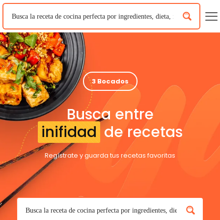
3 Bocados
Busca entre
inifidad
de recetas
Regístrate y guarda tus recetas favoritas