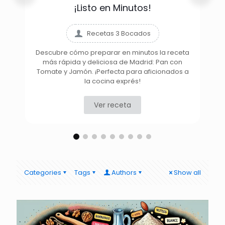
¡Listo en Minutos!
Recetas 3 Bocados
Descubre cómo preparar en minutos la receta
más rápida y deliciosa de Madrid: Pan con
D
Tomate y Jamón. ¡Perfecta para aficionados a
la cocina exprés!
Ver receta
Categories
Tags
Authors
Show all