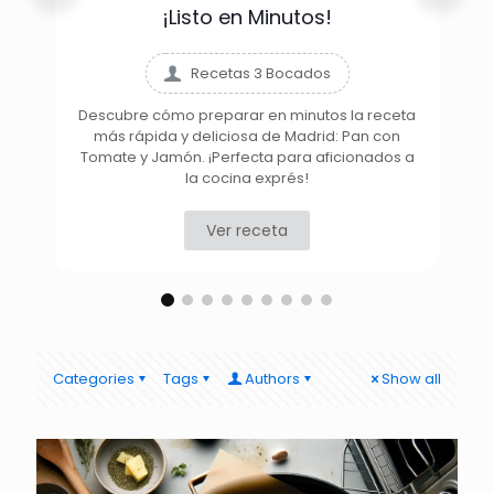
¡Listo en Minutos!
Recetas 3 Bocados
Descubre cómo preparar en minutos la receta
más rápida y deliciosa de Madrid: Pan con
D
Tomate y Jamón. ¡Perfecta para aficionados a
la cocina exprés!
Ver receta
Categories
Tags
Authors
Show all