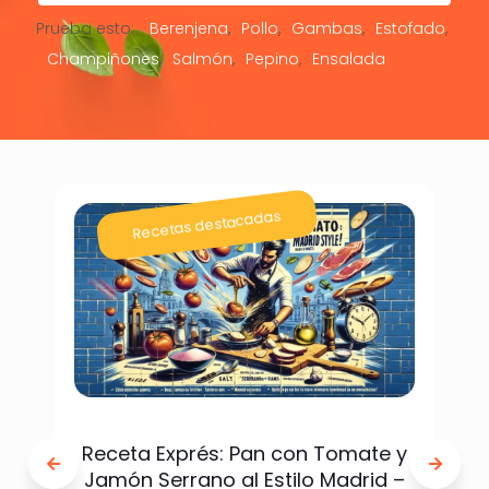
Prueba esto:
Berenjena
Pollo
Gambas
Estofado
Champiñones
Salmón
Pepino
Ensalada
Recetas destacadas
Receta Exprés: Pan con Tomate y
Jamón Serrano al Estilo Madrid –