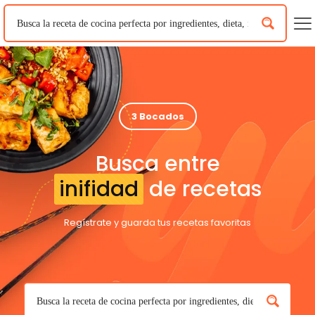
3 Bocados
Busca entre
inifidad
de recetas
Regístrate y guarda tus recetas favoritas