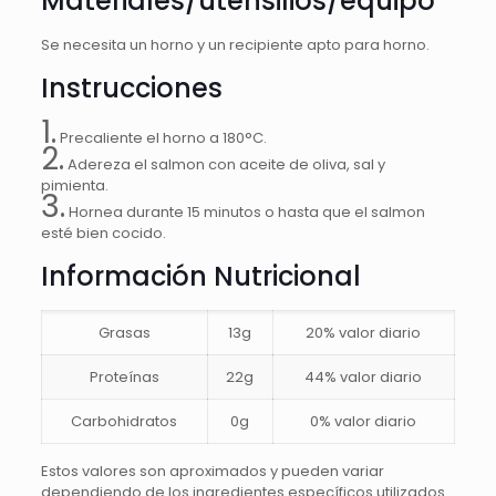
Materiales/utensilios/equipo
Se necesita un horno y un recipiente apto para horno.
Instrucciones
1.
Precaliente el horno a 180°C.
2.
Adereza el salmon con aceite de oliva, sal y
pimienta.
3.
Hornea durante 15 minutos o hasta que el salmon
esté bien cocido.
Información Nutricional
Grasas
13g
20% valor diario
Proteínas
22g
44% valor diario
Carbohidratos
0g
0% valor diario
Estos valores son aproximados y pueden variar
dependiendo de los ingredientes específicos utilizados.