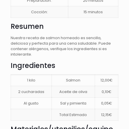
Preparación:
20 minutos
Cocción:
15 minutos
Resumen
Nuestra receta de salmon horneado es sencilla,
deliciosa y perfecta para una cena saludable. Puede
contener alérgenos, verifique los ingredientes si es
intolerante.
Ingredientes
1 kilo
Salmon
12,00€
2 cucharadas
Aceite de oliva
0,10€
Al gusto
Sal y pimienta
0,05€
Total Estimado
12,15€